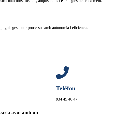
tructuracions, fusions, adquisicions i estratègies de creixement.
 puguis gestionar processos amb autonomia i eficiència.
Teléfon
934 45 46 47
i parla avui amb un