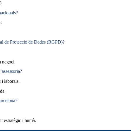
ó.
nacionals?
s.
al de Protecció de Dades (RGPD)?
 negoci.
d’assessoria?
i laborals.
ada.
Barcelona?
 estratègic i humà.