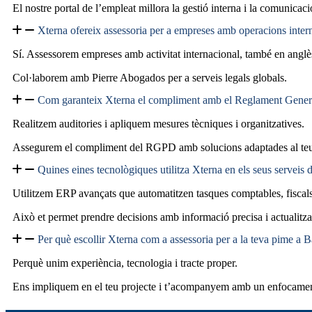
El nostre portal de l’empleat millora la gestió interna i la comunicaci
Xterna ofereix assessoria per a empreses amb operacions inter
Sí. Assessorem empreses amb activitat internacional, també en anglè
Col·laborem amb Pierre Abogados per a serveis legals globals.
Com garanteix Xterna el compliment amb el Reglament Gener
Realitzem auditories i apliquem mesures tècniques i organitzatives.
Assegurem el compliment del RGPD amb solucions adaptades al teu
Quines eines tecnològiques utilitza Xterna en els seus serveis 
Utilitzem ERP avançats que automatitzen tasques comptables, fiscals 
Això et permet prendre decisions amb informació precisa i actualitz
Per què escollir Xterna com a assessoria per a la teva pime a 
Perquè unim experiència, tecnologia i tracte proper.
Ens impliquem en el teu projecte i t’acompanyem amb un enfocament