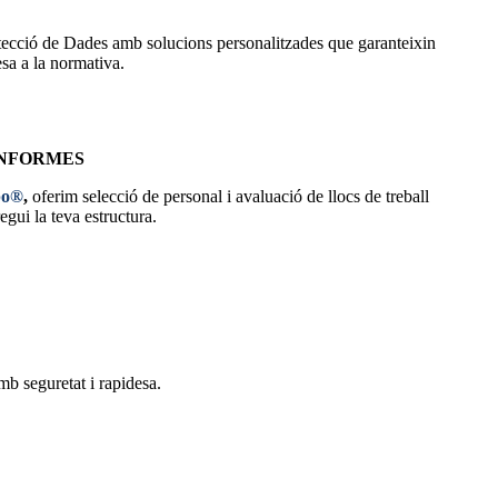
cció de Dades amb solucions personalitzades que garanteixin
esa a la normativa.
INFORMES
po®
,
oferim selecció de personal i avaluació de llocs de treball
gui la teva estructura.
b seguretat i rapidesa.