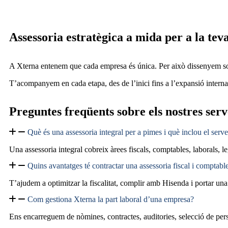
Assessoria estratègica a mida per a la tev
A Xterna entenem que cada empresa és única. Per això dissenyem soluc
T’acompanyem en cada etapa, des de l’inici fins a l’expansió interna
Preguntes freqüents sobre els nostres serv
Què és una assessoria integral per a pimes i què inclou el serv
Una assessoria integral cobreix àrees fiscals, comptables, laborals,
Quins avantatges té contractar una assessoria fiscal i compta
T’ajudem a optimitzar la fiscalitat, complir amb Hisenda i portar un
Com gestiona Xterna la part laboral d’una empresa?
Ens encarreguem de nòmines, contractes, auditories, selecció de pers