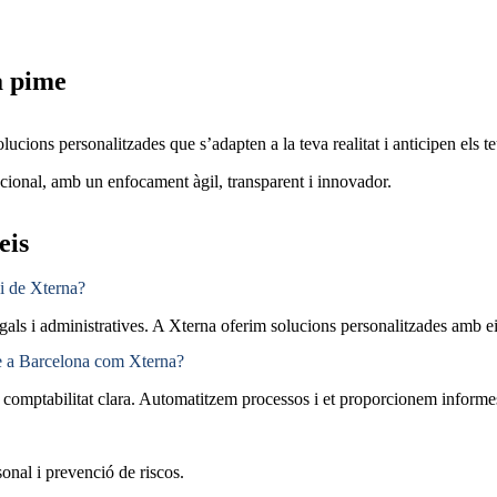
a pime
ions personalitzades que s’adapten a la teva realitat i anticipen els te
cional, amb un enfocament àgil, transparent i innovador.
eis
ei de Xterna?
 legals i administratives. A Xterna oferim solucions personalitzades amb
ble a Barcelona com Xterna?
a comptabilitat clara. Automatitzem processos i et proporcionem informe
onal i prevenció de riscos.