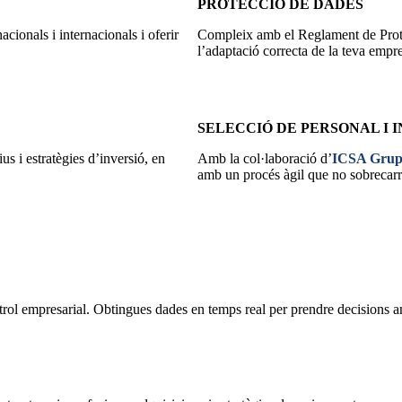
PROTECCIÓ DE DADES
cionals i internacionals i oferir
Compleix amb el Reglament de Prote
l’adaptació correcta de la teva empr
SELECCIÓ DE PERSONAL I 
us i estratègies d’inversió, en
Amb la col·laboració d’
ICSA Gru
amb un procés àgil que no sobrecarre
rol empresarial. Obtingues dades en temps real per prendre decisions am