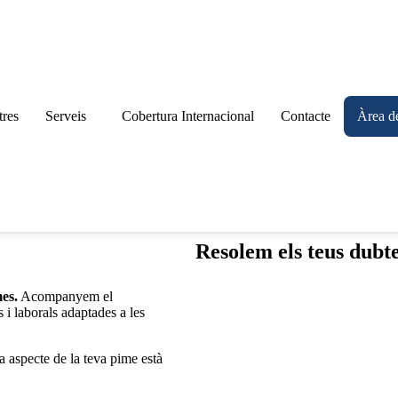
tres
Serveis
Cobertura Internacional
Contacte
Àrea de
Resolem els teus dubt
es.
Acompanyem el
i laborals adaptades a les
 aspecte de la teva pime està