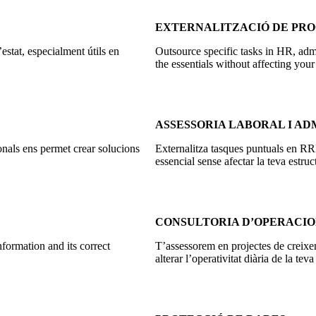
EXTERNALITZACIÓ DE PRO
estat, especialment útils en
Outsource specific tasks in HR, adm
the essentials without affecting your
ASSESSORIA LABORAL I AD
onals ens permet crear solucions
Externalitza tasques puntuals en RRH
essencial sense afectar la teva estruc
CONSULTORIA D’OPERACIO
formation and its correct
T’assessorem en projectes de creixem
alterar l’operativitat diària de la tev