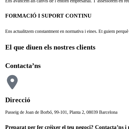
Ens avancem als canvis de l’entorn empresarial. T’assessorem en rees
FORMACIÓ I SUPORT CONTINU
Ens actualitzem constantment en normativa i eines. Et guiem perquè
El que diuen els nostres clients
Contacta’ns
Direcció
Passeig de Joan de Borbó, 99-101, Planta 2, 08039 Barcelona
Preparat per fer créixer el teu negoci? Contacta’ns 