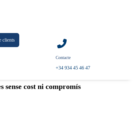
 clients
Contacte
+34 934 45 46 47
es sense cost ni compromís