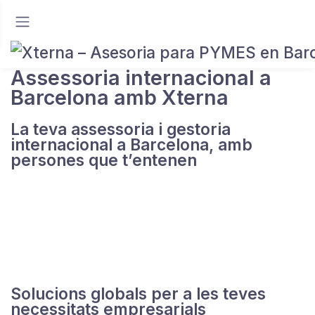
Assessoria internacional a
Barcelona amb Xterna
La teva assessoria i gestoria
internacional a Barcelona, amb
persones que t’entenen
A
Xterna
assessorem empreses, professionals i
particulars que operen més enllà de les fronteres.
Oferim una assessoria internacional a Barcelona
que entén la complexitat d’actuar entre països
i que
et dona solucions en l’àmbit comptable, fiscal i laboral.
Solucions globals per a les teves
necessitats empresarials