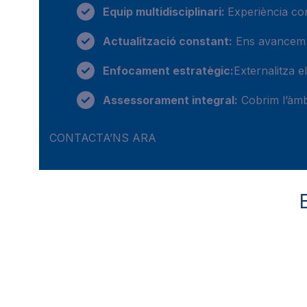
Equip multidisciplinari:
Experiència con
Actualització constant:
Ens avancem al
Enfocament estratègic:
Externalitza e
Assessorament integral:
Cobrim l’àmbi
CONTACTA’NS ARA