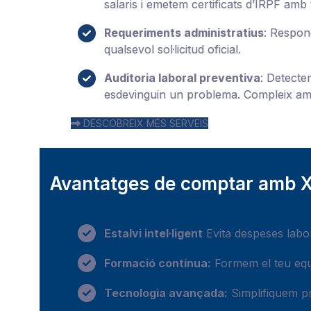
salaris i emetem certificats d’IRPF amb 
Requeriments administratius
: Respon
qualsevol sol·licitud oficial.
Auditoria laboral preventiva
: Detecte
esdevinguin un problema. Compleix amb t
DESCOBREIX MÉS SERVEIS
Avantatges de comptar amb 
Estalvi intel·ligent
Evita despeses labor
Formació contínua:
Formem el teu equi
Tecnologia avançada:
Simplifiquem pro