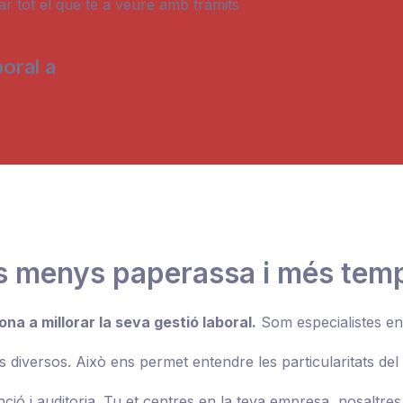
ar tot el que té a veure amb tràmits
oral a
s menys paperassa i més temp
a a millorar la seva gestió laboral.
Som especialistes en
 diversos. Això ens permet entendre les particularitats del 
ió i auditoria. Tu et centres en la teva empresa, nosaltre