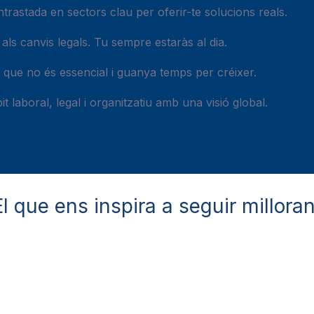
trastada en sectors clau per oferir-te solucions reals.
s canvis legals. Tu sempre estaràs al dia.
l que no és essencial i guanya temps per créixer.
t laboral, legal i organitzatiu amb una visió global.
El que ens inspira a seguir milloran