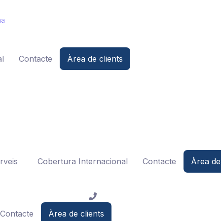
na
l
Contacte
Àrea de clients
rveis
Cobertura Internacional
Contacte
Àrea de 
Contacte
Àrea de clients