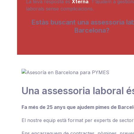
La teva resposta és
Xterna
. T’ajudem a gestion
laborals sense complicacions.
Estàs buscant una assessoria lab
Barcelona?
Una assessoria laboral é
Fa més de 25 anys que ajudem pimes de Barcelon
El nostre equip està format per experts de sectors
Ens encarreguem de contractes, nòmines, prevenc