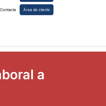
Contacte
Àrea de clients
boral a