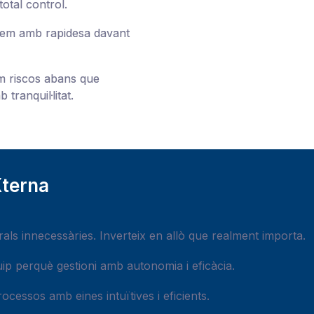
total control.
em amb rapidesa davant
m riscos abans que
ranquil·litat.
Xterna
als innecessàries. Inverteix en allò que realment importa.
p perquè gestioni amb autonomia i eficàcia.
cessos amb eines intuïtives i eficients.