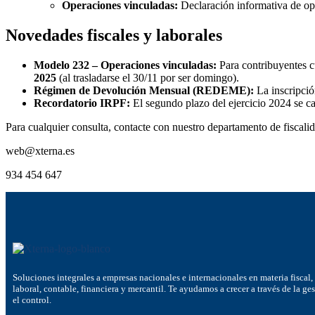
Operaciones vinculadas:
Declaración informativa de ope
Novedades fiscales y laborales
Modelo 232 – Operaciones vinculadas:
Para contribuyentes c
2025
(al trasladarse el 30/11 por ser domingo).
Régimen de Devolución Mensual (REDEME):
La inscripci
Recordatorio IRPF:
El segundo plazo del ejercicio 2024 se c
Para cualquier consulta, contacte con nuestro departamento de fiscali
web@xterna.es
934 454 647
Soluciones integrales a empresas nacionales e internacionales en materia fiscal,
laboral, contable, financiera y mercantil. Te ayudamos a crecer a través de la ge
el control.