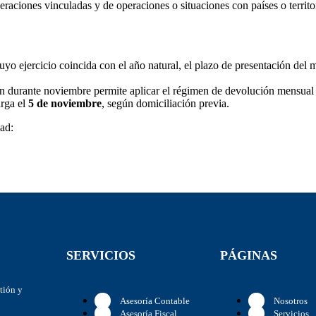
raciones vinculadas y de operaciones o situaciones con países o territ
uyo ejercicio coincida con el año natural, el plazo de presentación del 
ón durante noviembre permite aplicar el régimen de devolución mensua
arga el
5 de noviembre
, según domiciliación previa.
dad:
SERVICIOS
PÁGINAS
stión y
Asesoría Contable
Nosotros
Asesoría Fiscal
Servicios