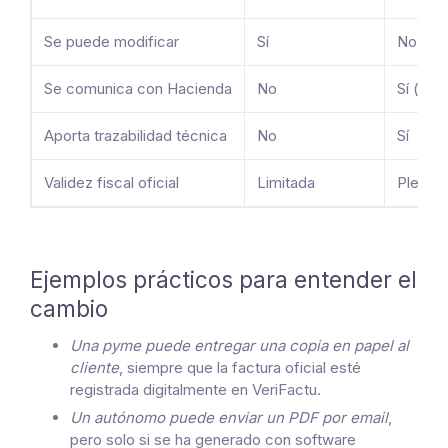
Se puede modificar
Sí
No (pro
Se comunica con Hacienda
No
Sí (dir
Aporta trazabilidad técnica
No
Sí
Validez fiscal oficial
Limitada
Plena
Ejemplos prácticos para entender el
cambio
Una pyme puede entregar una copia en papel al
cliente
, siempre que la factura oficial esté
registrada digitalmente en VeriFactu.
Un autónomo puede enviar un PDF por email
,
pero solo si se ha generado con software