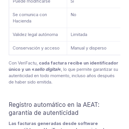
Puede modificarse
Sí
No
Se comunica con
No
Sí
Hacienda
in
Validez legal autónoma
Limitada
Pl
Conservación y acceso
Manual y disperso
Ce
Con VeriFactu,
cada factura recibe un identificador
único y un «
sello digital
«
, lo que permite garantizar su
autenticidad en todo momento, incluso años después
de haber sido emitida.
Registro automático en la AEAT:
garantía de autenticidad
Las facturas generadas desde software