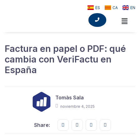
ES
CA
EN
Factura en papel o PDF: qué
cambia con VeriFactu en
España
Tomàs Sala
noviembre 4, 2025
Share this on FaceBook
Share this on Twitter
Share this on GMail
Share this on E
Share: