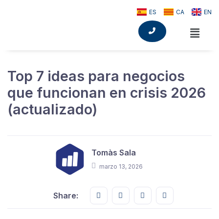
ES
CA
EN
Top 7 ideas para negocios
que funcionan en crisis 2026
(actualizado)
Tomàs Sala
marzo 13, 2026
Share this on FaceBook
Share this on Twitter
Share this on GMail
Share this on E
Share: