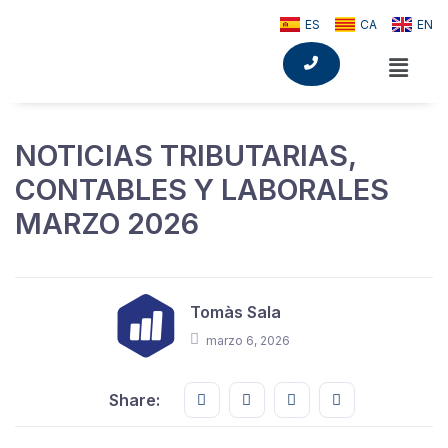
ES
CA
EN
NOTICIAS TRIBUTARIAS,
CONTABLES Y LABORALES
MARZO 2026
Tomàs Sala
marzo 6, 2026
Share this on FaceBook
Share this on Twitter
Share this on GMail
Share this on E
Share: