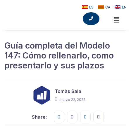
ES
CA
EN
Guía completa del Modelo
147: Cómo rellenarlo, como
presentarlo y sus plazos
Tomàs Sala
marzo 22, 2022
Share this on FaceBook
Share this on Twitter
Share this on GMail
Share this on E
Share: