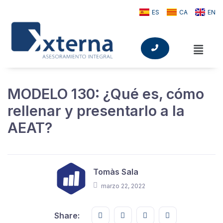
ES
CA
EN
MODELO 130: ¿Qué es, cómo
rellenar y presentarlo a la
AEAT?
Tomàs Sala
marzo 22, 2022
Share this on FaceBook
Share this on Twitter
Share this on GMail
Share this on E
Share: