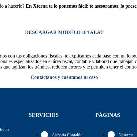
do a hacerlo?
En Xterna te lo ponemos fácil: te asesoramos, lo pres
DESCARGAR MODELO 184 AEAT
os con tus obligaciones fiscales, te explicamos cada paso con un lengua
nales especializados en el área fiscal, contable y laboral que trabajan 
es que agilizan los trámites, reducen errores y te permiten tener el con
Contáctanos y cuéntanos tu caso
SERVICIOS
PÁGINAS
stión y
Asesoría Contable
Nosotros