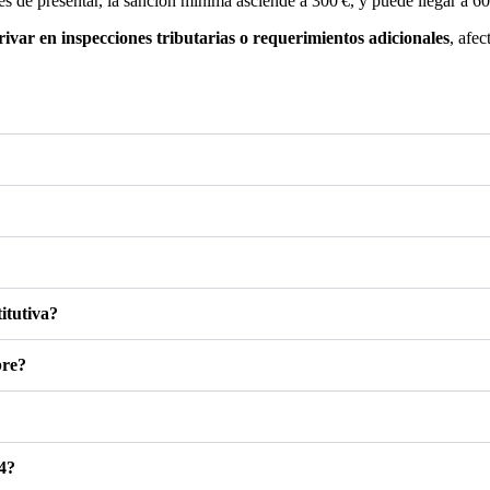
tes de presentar, la sanción mínima asciende a 300 €, y puede llegar a 
ivar en inspecciones tributarias o requerimientos adicionales
, afec
itutiva?
bre?
4?