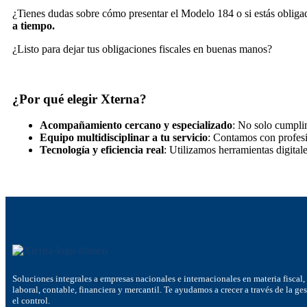
¿Tienes dudas sobre cómo presentar el Modelo 184 o si estás obliga
a tiempo.
¿Listo para dejar tus obligaciones fiscales en buenas manos?
¿Por qué elegir Xterna?
Acompañamiento cercano y especializado
: No solo cumplim
Equipo multidisciplinar a tu servicio
: Contamos con profesio
Tecnología y eficiencia real
: Utilizamos herramientas digital
Soluciones integrales a empresas nacionales e internacionales en materia fiscal,
laboral, contable, financiera y mercantil. Te ayudamos a crecer a través de la ge
el control.