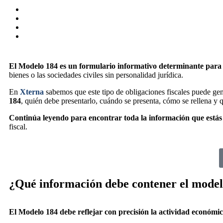
Share this on FaceBook
Share this on Twitter
Share this on GMail
Share this on EMail
El Modelo 184 es un formulario informativo determinante para
bienes o las sociedades civiles sin personalidad jurídica.
En
Xterna
sabemos que este tipo de obligaciones fiscales puede ge
184
, quién debe presentarlo, cuándo se presenta, cómo se rellena y 
Continúa leyendo para encontrar toda la información que está
fiscal.
¿Qué información debe contener el model
El Modelo 184 debe reflejar con precisión la actividad económica