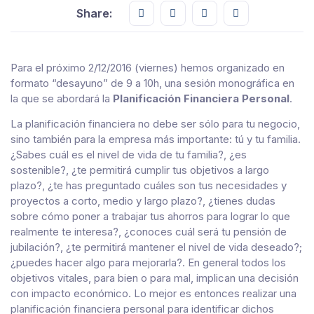
Share this on FaceBook
Share this on Twitter
Share this on GMail
Share this on E
Share:
Para el próximo 2/12/2016 (viernes) hemos organizado en
formato “desayuno” de 9 a 10h, una sesión monográfica en
la que se abordará la
Planificación Financiera Personal
.
La planificación financiera no debe ser sólo para tu negocio,
sino también para la empresa más importante: tú y tu familia.
¿Sabes cuál es el nivel de vida de tu familia?, ¿es
sostenible?, ¿te permitirá cumplir tus objetivos a largo
plazo?, ¿te has preguntado cuáles son tus necesidades y
proyectos a corto, medio y largo plazo?, ¿tienes dudas
sobre cómo poner a trabajar tus ahorros para lograr lo que
realmente te interesa?, ¿conoces cuál será tu pensión de
jubilación?, ¿te permitirá mantener el nivel de vida deseado?;
¿puedes hacer algo para mejorarla?. En general todos los
objetivos vitales, para bien o para mal, implican una decisión
con impacto económico. Lo mejor es entonces realizar una
planificación financiera personal para identificar dichos