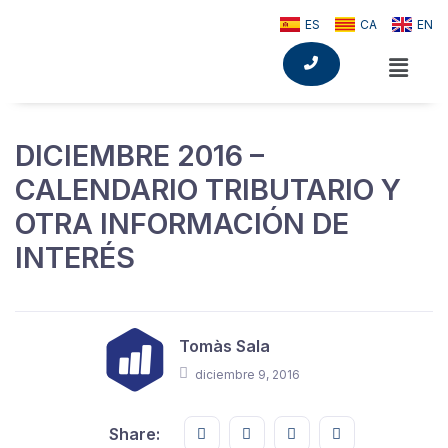
ES
CA
EN
DICIEMBRE 2016 –
CALENDARIO TRIBUTARIO Y
OTRA INFORMACIÓN DE
INTERÉS
Tomàs Sala
diciembre 9, 2016
Share this on FaceBook
Share this on Twitter
Share this on GMail
Share this on E
Share: