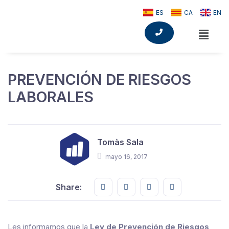
ES
CA
EN
PREVENCIÓN DE RIESGOS
LABORALES
Tomàs Sala
mayo 16, 2017
Share this on FaceBook
Share this on Twitter
Share this on GMail
Share this on E
Share:
Les informamos que la
Ley de Prevención de Riesgos