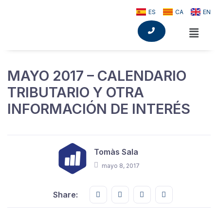
ES
CA
EN
MAYO 2017 – CALENDARIO
TRIBUTARIO Y OTRA
INFORMACIÓN DE INTERÉS
Tomàs Sala
mayo 8, 2017
Share this on FaceBook
Share this on Twitter
Share this on GMail
Share this on E
Share: