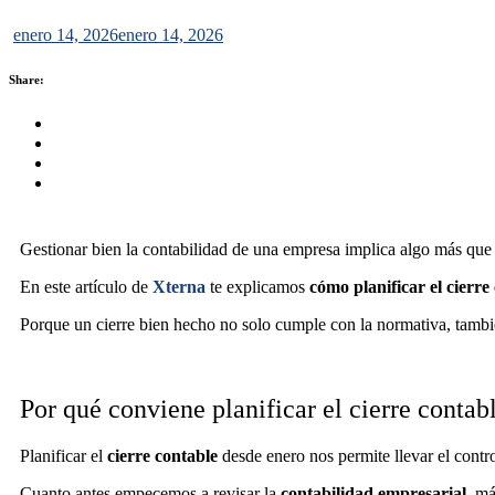
enero 14, 2026
enero 14, 2026
Share:
Share this on FaceBook
Share this on Twitter
Share this on GMail
Share this on EMail
Gestionar bien la contabilidad de una empresa implica algo más que 
En este artículo de
Xterna
te explicamos
cómo planificar el cierre
Porque un cierre bien hecho no solo cumple con la normativa, tambié
Por qué conviene planificar el cierre contab
Planificar el
cierre contable
desde enero nos permite llevar el contro
Cuanto antes empecemos a revisar la
contabilidad empresarial
, má