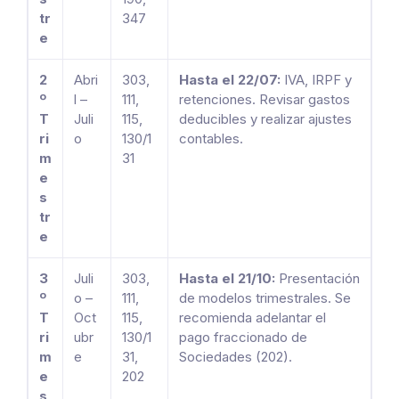
tr
347
e
2
Abri
303,
Hasta el 22/07:
IVA, IRPF y
º
l –
111,
retenciones. Revisar gastos
T
Juli
115,
deducibles y realizar ajustes
ri
o
130/1
contables.
m
31
e
s
tr
e
3
Juli
303,
Hasta el 21/10:
Presentación
º
o –
111,
de modelos trimestrales. Se
T
Oct
115,
recomienda adelantar el
ri
ubr
130/1
pago fraccionado de
m
e
31,
Sociedades (202).
e
202
s