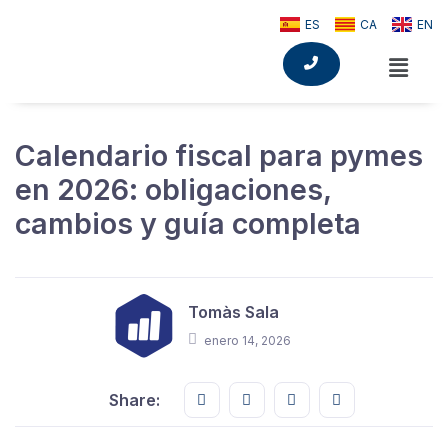
ES
CA
EN
Calendario fiscal para pymes
en 2026: obligaciones,
cambios y guía completa
Tomàs Sala
enero 14, 2026
Share this on FaceBook
Share this on Twitter
Share this on GMail
Share this on E
Share: