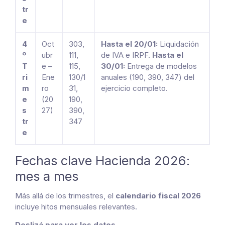
tr
e
4
Oct
303,
Hasta el 20/01:
Liquidación
º
ubr
111,
de IVA e IRPF.
Hasta el
T
e –
115,
30/01:
Entrega de modelos
ri
Ene
130/1
anuales (190, 390, 347) del
m
ro
31,
ejercicio completo.
e
(20
190,
s
27)
390,
tr
347
e
Fechas clave Hacienda 2026:
mes a mes
Más allá de los trimestres, el
calendario fiscal 2026
incluye hitos mensuales relevantes.
Deslizá para ver los datos →