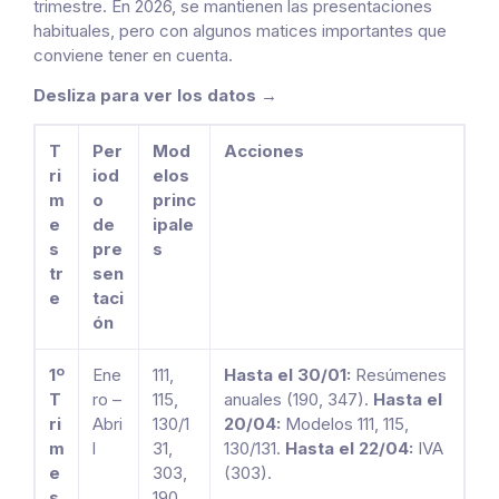
trimestre. En 2026, se mantienen las presentaciones
habituales, pero con algunos matices importantes que
conviene tener en cuenta.
Desliza para ver los datos →
T
Per
Mod
Acciones
ri
iod
elos
m
o
princ
e
de
ipale
s
pre
s
tr
sen
e
taci
ón
1º
Ene
111,
Hasta el 30/01:
Resúmenes
T
ro –
115,
anuales (190, 347).
Hasta el
ri
Abri
130/1
20/04:
Modelos 111, 115,
m
l
31,
130/131.
Hasta el 22/04:
IVA
e
303,
(303).
s
190,