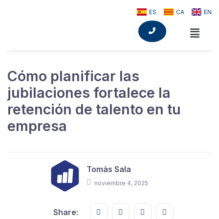
ES
CA
EN
Cómo planificar las
jubilaciones fortalece la
retención de talento en tu
empresa
Tomàs Sala
noviembre 4, 2025
Share this on FaceBook
Share this on Twitter
Share this on GMail
Share this on E
Share: