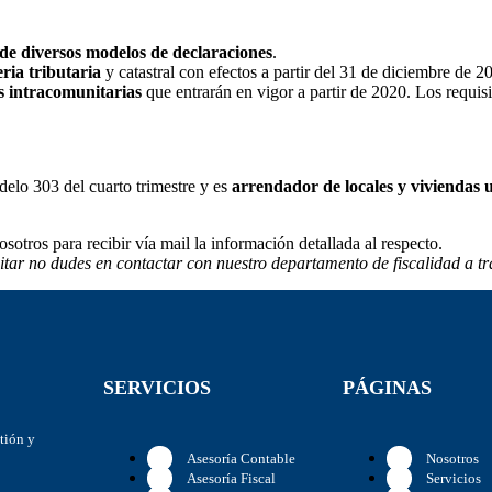
de diversos modelos de declaraciones
.
ria tributaria
y catastral con efectos a partir del 31 de diciembre de 2
s intracomunitarias
que entrarán en vigor a partir de 2020. Los requis
delo 303 del cuarto trimestre y es
arrendador de locales y viviendas
osotros para recibir vía mail la información detallada al respecto.
itar no dudes en contactar con nuestro departamento de fiscalidad a 
SERVICIOS
PÁGINAS
stión y
Asesoría Contable
Nosotros
Asesoría Fiscal
Servicios