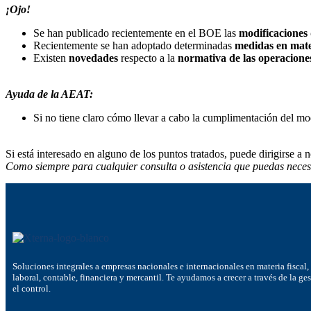
¡Ojo!
Se han publicado recientemente en el BOE las
modificaciones 
Recientemente se han adoptado determinadas
medidas en mate
Existen
novedades
respecto a la
normativa de las operacione
Ayuda de la AEAT:
Si no tiene claro cómo llevar a cabo la cumplimentación del mo
Si está interesado en alguno de los puntos tratados, puede dirigirse a n
Como siempre para cualquier consulta o asistencia que puedas neces
Soluciones integrales a empresas nacionales e internacionales en materia fiscal,
laboral, contable, financiera y mercantil. Te ayudamos a crecer a través de la ge
el control.