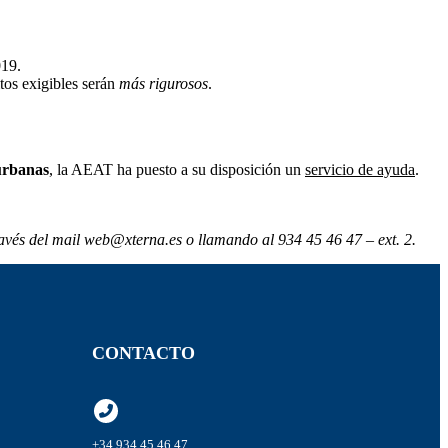
019.
itos exigibles serán
más rigurosos
.
 urbanas
, la AEAT ha puesto a su disposición un
servicio de ayuda
.
través del mail web@xterna.es o llamando al 934 45 46 47
– ext. 2.
CONTACTO
+34 934 45 46 47