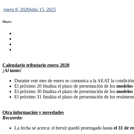
enero 8, 2020
julio 15, 2025
Share:
Share this on FaceBook
Share this on Twitter
Share this on GMail
Share this on EMail
Calendario tributario enero 2020
¡Al tanto!
Durante este mes de enero se comunica a la AEAT la condició
El próximo 20 finaliza el plazo de presentación de los
modelos 
El próximo 30 finaliza el plazo de presentación de los
modelos 
El próximo 31 finaliza el plazo de presentación de los resúmene
Otra información y novedades
Recuerda:
La fecha se acerca: el brexit quedó prorrogado hasta
el 31 de e