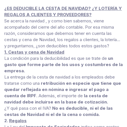
¿ES DEDUCIBLE LA CESTA DE NAVIDAD? ¿Y LOTERÍA Y
REGALOS A CLIENTES Y PROVEEDORES?
Se acerca la navidad , y como bien sabemos, viene
acompañado del cierre del año contable. Por esa misma
razón, consideramos que debemos tener en cuenta las
cestas y cena de Navidad, los regalos a clientes, la lotería…
y preguntarnos, ¿son deducibles todos estos gastos?
1. Cestas y cena de Navidad
La condición para la deducibilidad es que se trate de
un
gasto que forme parte de los usos y costumbres de la
empresa.
La entrega de la cesta de navidad a los empleados debe
tratarse como una
retribución en especie que tiene que
quedar reflejada en nómina e ingresar el pago a
cuenta de IRPF
. Además, el importe de
la cesta de
navidad debe incluirse en la base de cotización.
¿Y qué pasa con el IVA?
No es deducible,
ni el de las
cestas de Navidad ni el de la cena o comida.
2.
Regalos
La Ley del
Impuesto de Sociedades
indica como gastos