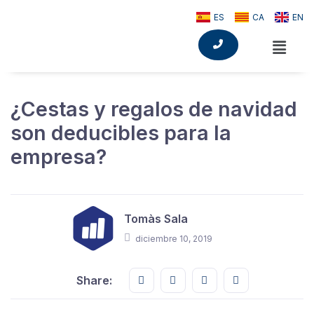
ES
CA
EN
¿Cestas y regalos de navidad
son deducibles para la
empresa?
Tomàs Sala
diciembre 10, 2019
Share this on FaceBook
Share this on Twitter
Share this on GMail
Share this on E
Share: