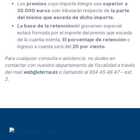
Los
premios
cuyo importe íntegro sea
superior a
20.000 euros
solo tributarán respecto de
la parte
del mismo que exceda de dicho importe.
La base de la retención
del gravamen especial
estará formada por el importe del premio que exceda
de la cuantía exenta.
El porcentaje de retención
o
ingreso a cuenta será del
20 por ciento.
Para cualquier consulta o asistencia no dudes en
contactar con nuestro departamento de fiscalidad a través
del mail
web@xterna.es
o llamando al 934 45 46 47 – ext.
2.