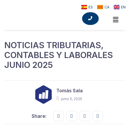
ES
CA
EN
NOTICIAS TRIBUTARIAS,
CONTABLES Y LABORALES
JUNIO 2025
Tomàs Sala
junio 5, 2025
Share this on FaceBook
Share this on Twitter
Share this on GMail
Share this on E
Share: