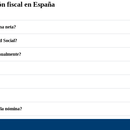
ón fiscal en España
na neta?
d Social?
nsualmente?
n la nómina?