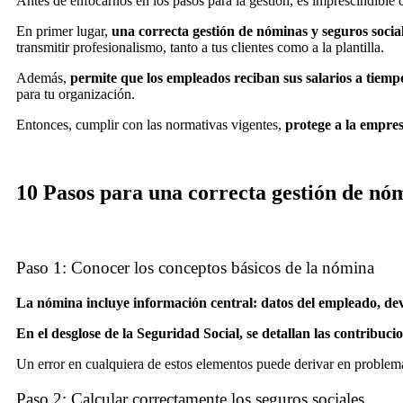
Antes de enfocarnos en los pasos para la gestión, es imprescindible
En primer lugar,
una correcta gestión de nóminas y seguros socia
transmitir profesionalismo, tanto a tus clientes como a la plantilla.
Además,
permite que los empleados reciban sus salarios a tiem
para tu organización.
Entonces, cumplir con las normativas vigentes,
protege a la empres
10 Pasos para una correcta gestión de nó
Paso 1: Conocer los conceptos básicos de la nómina
La nómina incluye información central: datos del empleado, deve
En el desglose de la Seguridad Social, se detallan las contribuc
Un error en cualquiera de estos elementos puede derivar en problem
Paso 2: Calcular correctamente los seguros sociales