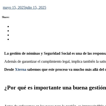
mayo 15, 2025
julio 15, 2025
Share:
Share this on FaceBook
Share this on Twitter
Share this on GMail
Share this on EMail
La gestión de nóminas y Seguridad Social es una de las responsa
Además de garantizar el cumplimiento legal, implica también la satis
Desde
Xterna
sabemos que este proceso va mucho más allá del cá
¿Por qué es importante una buena gestión