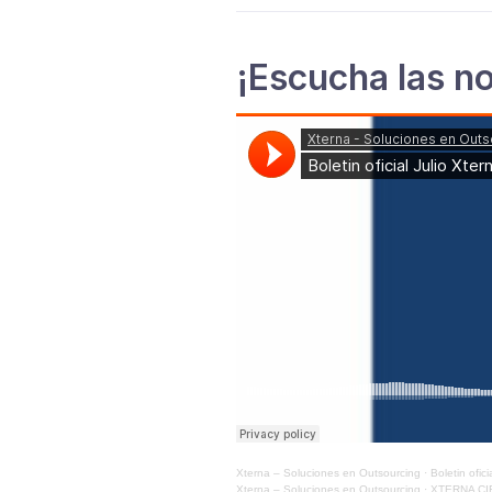
¡Escucha las no
Xterna – Soluciones en Outsourcing
·
Boletin ofici
Xterna – Soluciones en Outsourcing
·
XTERNA C