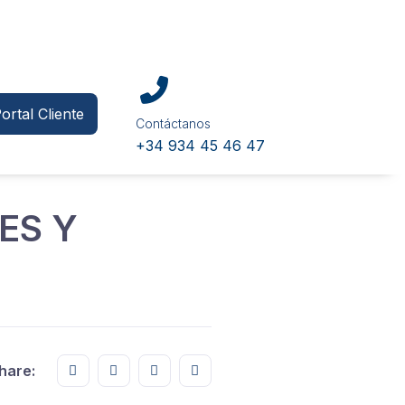
ortal Cliente
Contáctanos
+34 934 45 46 47
ES Y
Share this on FaceBook
Share this on Twitter
Share this on GMail
Share this on EMail
hare: