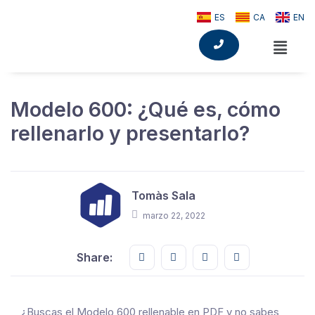
ES
CA
EN
Modelo 600: ¿Qué es, cómo
rellenarlo y presentarlo?
Tomàs Sala
marzo 22, 2022
Share this on FaceBook
Share this on Twitter
Share this on GMail
Share this on E
Share:
¿Buscas el Modelo 600 rellenable en PDF y no sabes