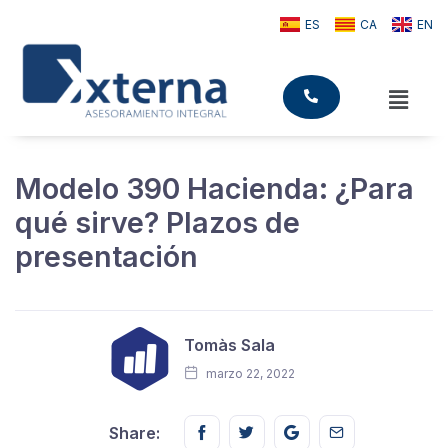
ES
CA
EN
Modelo 390 Hacienda: ¿Para
qué sirve? Plazos de
presentación
Tomàs Sala
marzo 22, 2022
Share this on FaceBook
Share this on Twitter
Share this on GMail
Share this on E
Share: