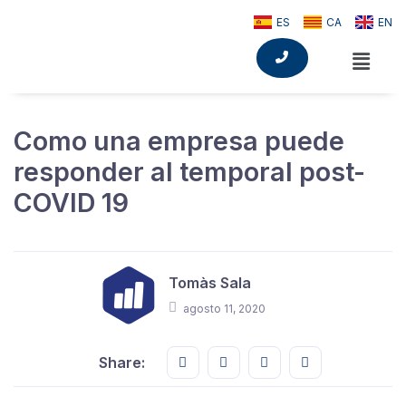
ES
CA
EN
Como una empresa puede
responder al temporal post-
COVID 19
Tomàs Sala
agosto 11, 2020
Share this on FaceBook
Share this on Twitter
Share this on GMail
Share this on E
Share: