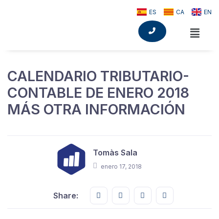
ES
CA
EN
CALENDARIO TRIBUTARIO-
CONTABLE DE ENERO 2018
MÁS OTRA INFORMACIÓN
Tomàs Sala
enero 17, 2018
Share this on FaceBook
Share this on Twitter
Share this on GMail
Share this on E
Share: