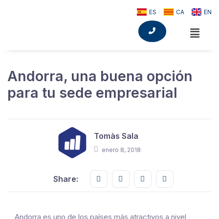
ES
CA
EN
Andorra, una buena opción
para tu sede empresarial
Tomàs Sala
enero 8, 2018
Share this on FaceBook
Share this on Twitter
Share this on GMail
Share this on E
Share:
Andorra es uno de los países más atractivos a nivel