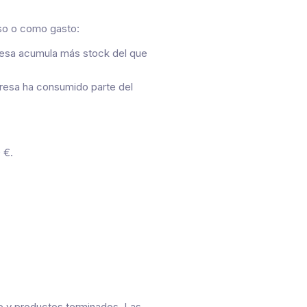
eso o como gasto:
mpresa acumula más stock del que
mpresa ha consumido parte del
 €.
so y productos terminados. Las