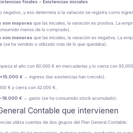
istencias finales − Existencias iniciales
 o negativo, y eso determina si la variación se registra como ingr
es son mayores
que las iniciales, la variación es positiva. La e
onsumido menos de lo comprado).
es son menores
que las iniciales, la variación es negativa. La e
o
(se ha vendido o utilizado más de lo que quedaba).
pieza el año con 80.000 € en mercaderías y lo cierra con 95.000
+15.000 €
→ ingreso (las existencias han crecido).
00 € y cierra con 42.000 €.
−18.000 €
→ gasto (se ha consumido stock acumulado).
General Contable que intervienen
encias utiliza cuentas de dos grupos del Plan General Contable:
ge el valor de las mercancías, materias primas, productos en cur