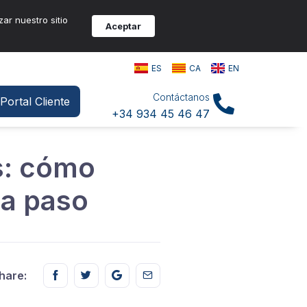
zar nuestro sitio
Aceptar
ES
CA
EN
Contáctanos
Portal Cliente
+34 934 45 46 47
s: cómo
 a paso
Share this on FaceBook
Share this on Twitter
Share this on GMail
Share this on EMail
hare: