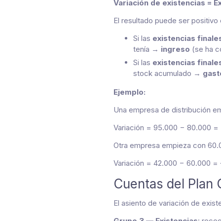
Variación de existencias = Ex
El resultado puede ser positivo
Si las
existencias final
tenía →
ingreso
(se ha c
Si las
existencias final
stock acumulado →
gast
Ejemplo:
Una empresa de distribución em
Variación = 95.000 − 80.000 =
Otra empresa empieza con 60.0
Variación = 42.000 − 60.000 =
Cuentas del Plan 
El asiento de variación de exist
Grupo 3 — Existencias
: reco