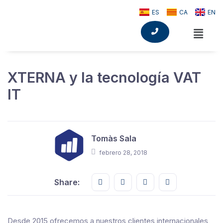
ES
CA
EN
XTERNA y la tecnología VAT
IT
Tomàs Sala
febrero 28, 2018
Share this on FaceBook
Share this on Twitter
Share this on GMail
Share this on E
Share:
Desde 2015 ofrecemos a nuestros clientes internacionales