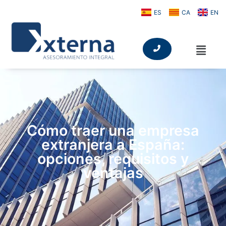
ES
CA
EN
Cómo traer una empresa
extranjera a España:
opciones, requisitos y
ventajas