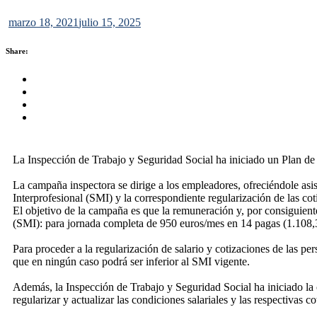
marzo 18, 2021
julio 15, 2025
Share:
Share this on FaceBook
Share this on Twitter
Share this on GMail
Share this on EMail
La Inspección de Trabajo y Seguridad Social ha iniciado un Plan de A
La campaña inspectora se dirige a los empleadores, ofreciéndole asis
Interprofesional (SMI) y la correspondiente regularización de las cot
El objetivo de la campaña es que la remuneración y, por consiguiente
(SMI): para jornada completa de 950 euros/mes en 14 pagas (1.108,33
Para proceder a la regularización de salario y cotizaciones de las per
que en ningún caso podrá ser inferior al SMI vigente.
Además, la Inspección de Trabajo y Seguridad Social ha iniciado la 
regularizar y actualizar las condiciones salariales y las respectivas c