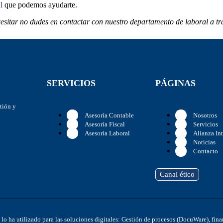
l
que podemos ayudarte.
esitar no dudes en contactar con nuestro departamento de laboral a t
SERVICIOS
PÁGINAS
stión y
Asesoría Contable
Nosotros
Asesoría Fiscal
Servicios
Asesoría Laboral
Alianza In
Noticias
Contacto
Canal ético
y lo ha utilizado para las soluciones digitales: Gestión de procesos (DocuWare), f