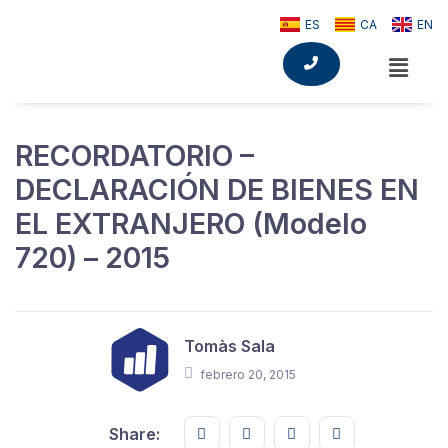
ES
CA
EN
RECORDATORIO –
DECLARACIÓN DE BIENES EN
EL EXTRANJERO (Modelo
720) – 2015
Tomàs Sala
febrero 20, 2015
Share this on FaceBook
Share this on Twitter
Share this on GMail
Share this on E
Share: