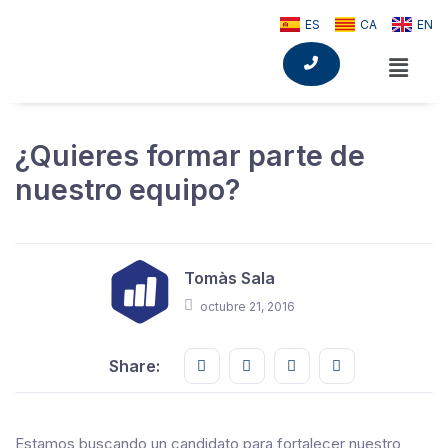
ES
CA
EN
¿Quieres formar parte de
nuestro equipo?
Tomàs Sala
octubre 21, 2016
Share this on FaceBook
Share this on Twitter
Share this on GMail
Share this on E
Share:
Estamos buscando un candidato para fortalecer nuestro