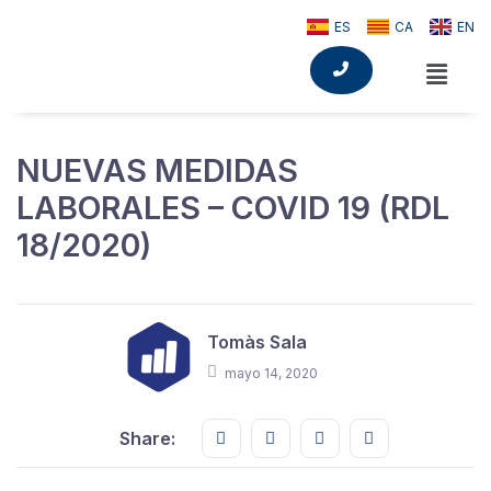
ES
CA
EN
NUEVAS MEDIDAS
LABORALES – COVID 19 (RDL
18/2020)
Tomàs Sala
mayo 14, 2020
Share this on FaceBook
Share this on Twitter
Share this on GMail
Share this on E
Share: