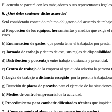
El acuerdo se pactará con los trabajadores o sus representantes legales
6. ¿Qué debe contener dicho acuerdo?
Será considerado contenido mínimo obligatorio del acuerdo de trabajo a
a)
Proporción de los equipos, herramientas y medios
que exige el 
estos.
b)
Enumeración de gastos
, que pueda tener el trabajador por presta
c)
Jornada de trabajo
y dentro de esta, sus reglas de
disponibilidad
d)
Distribución y porcentaje
entre trabajo a distancia y presencial.
e)
Centro de trabajo
de la empresa al que queda adscrita la persona t
f)
Lugar de trabajo a distancia escogido
por la persona trabajadora 
g) Duración de
plazos de preaviso
para el ejercicio de las situaciones
h)
Medios de control empresarial
de la actividad.
i)
Procedimientos para combatir dificultades técnicas
que impidan e
7. ¿Cómo se regula el abono y la compensación de gastos?