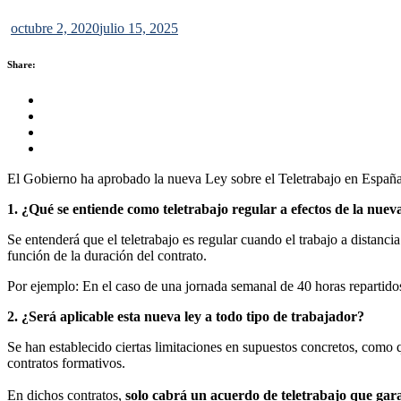
octubre 2, 2020
julio 15, 2025
Share:
Share this on FaceBook
Share this on Twitter
Share this on GMail
Share this on EMail
El Gobierno ha aprobado la nueva Ley sobre el Teletrabajo en Españ
1. ¿Qué se entiende como teletrabajo regular a efectos de la nuev
Se entenderá que el teletrabajo es regular cuando el trabajo a distanci
función de la duración del contrato.
Por ejemplo: En el caso de una jornada semanal de 40 horas repartidos
2. ¿Será aplicable esta nueva ley a todo tipo de trabajador?
Se han establecido ciertas limitaciones en supuestos concretos, como
contratos formativos.
En dichos contratos,
solo cabrá un acuerdo de teletrabajo que gara