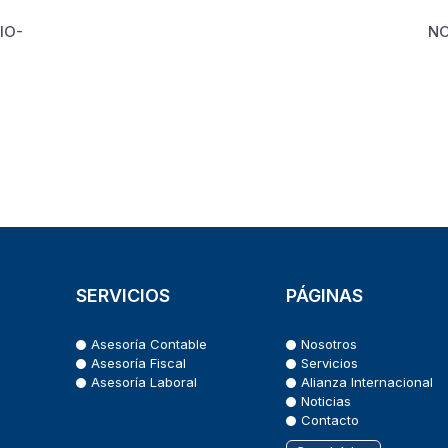
IO-
NO
SERVICIOS
PÁGINAS
Asesoría Contable
Nosotros
Asesoría Fiscal
Servicios
Asesoría Laboral
Alianza Internacional
Noticias
Contacto