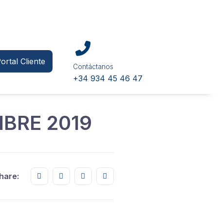
ortal Cliente
Contáctanos
+34 934 45 46 47
BRE 2019
Share this on FaceBook
Share this on Twitter
Share this on GMail
Share this on EMail
hare: