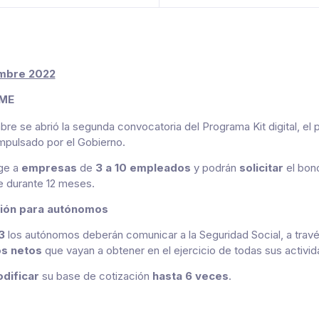
embre 2022
YME
bre se abrió la segunda convocatoria del Programa Kit digital, el
impulsado por el Gobierno.
ige a
empresas
de
3 a 10 empleados
y podrán
solicitar
el bon
e durante 12 meses.
ción para autónomos
3
los autónomos deberán comunicar a la Seguridad Social, a travé
os netos
que vayan a obtener en el ejercicio de todas sus activ
dificar
su base de cotización
hasta 6 veces
.