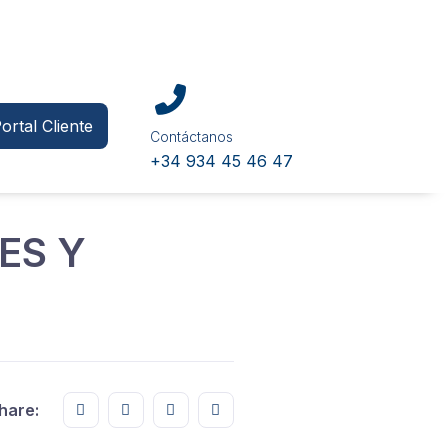
ortal Cliente
Contáctanos
+34 934 45 46 47
ES Y
Share this on FaceBook
Share this on Twitter
Share this on GMail
Share this on EMail
hare: