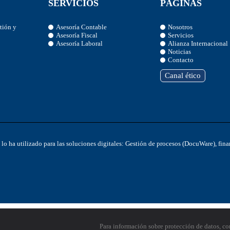
SERVICIOS
PÁGINAS
stión y
Asesoría Contable
Nosotros
Asesoría Fiscal
Servicios
Asesoría Laboral
Alianza Internacional
Noticias
Contacto
Canal ético
y lo ha utilizado para las soluciones digitales: Gestión de procesos (DocuWare), f
Para información sobre protección de datos, co