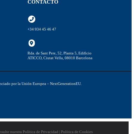
CONTACTO
+34 934 45 46 47
Rda. de Sant Pere, 52, Planta 5, Edificio
ATICCO, Ciutat Vella, 08010 Barcelona
inanciado por la Unión Europea – NextGenerationEU.
nsulte nuestra
Política de Privacidad
|
Política de Cookies