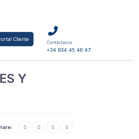
ortal Cliente
Contáctanos
+34 934 45 46 47
ES Y
Share this on FaceBook
Share this on Twitter
Share this on GMail
Share this on EMail
hare: