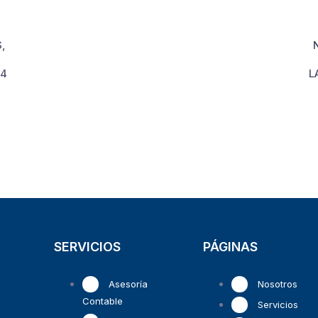
,
24
L
SERVICIOS
PÁGINAS
Asesoría
Nosotros
Contable
Servicios