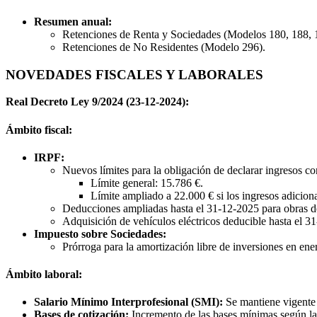
Resumen anual:
Retenciones de Renta y Sociedades (Modelos 180, 188, 1
Retenciones de No Residentes (Modelo 296).
NOVEDADES FISCALES Y LABORALES
Real Decreto Ley 9/2024 (23-12-2024):
Ámbito fiscal:
IRPF:
Nuevos límites para la obligación de declarar ingresos co
Límite general: 15.786 €.
Límite ampliado a 22.000 € si los ingresos adicion
Deducciones ampliadas hasta el 31-12-2025 para obras de
Adquisición de vehículos eléctricos deducible hasta el 3
Impuesto sobre Sociedades:
Prórroga para la amortización libre de inversiones en en
Ámbito laboral:
Salario Mínimo Interprofesional (SMI):
Se mantiene vigente 
Bases de cotización:
Incremento de las bases mínimas según la