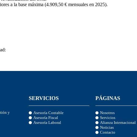
riores a la base máxima (4.909,50 € mensuales en 2025).
dad:
SERVICIOS
PÁGINAS
stión y
Asesoría Contable
Nosotros
Asesoría Fiscal
Servicios
Asesoría Laboral
Alianza Internacional
Noticias
Contacto