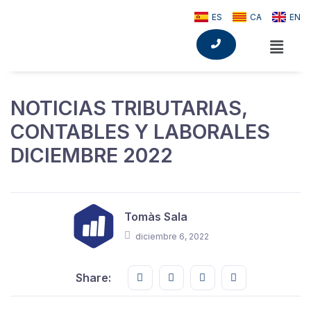
ES
CA
EN
NOTICIAS TRIBUTARIAS,
CONTABLES Y LABORALES
DICIEMBRE 2022
Tomàs Sala
diciembre 6, 2022
Share this on FaceBook
Share this on Twitter
Share this on GMail
Share this on E
Share: