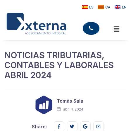
ES
CA
EN
NOTICIAS TRIBUTARIAS,
CONTABLES Y LABORALES
ABRIL 2024
Tomàs Sala
abril 1, 2024
Share this on FaceBook
Share this on Twitter
Share this on GMail
Share this on E
Share: