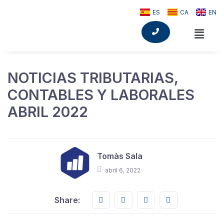
ES
CA
EN
NOTICIAS TRIBUTARIAS,
CONTABLES Y LABORALES
ABRIL 2022
Tomàs Sala
abril 6, 2022
Share this on FaceBook
Share this on Twitter
Share this on GMail
Share this on E
Share: