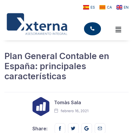
ES
CA
EN
Plan General Contable en
España: principales
características
Tomàs Sala
febrero 16, 2021
Share this on FaceBook
Share this on Twitter
Share this on GMail
Share this on E
Share: