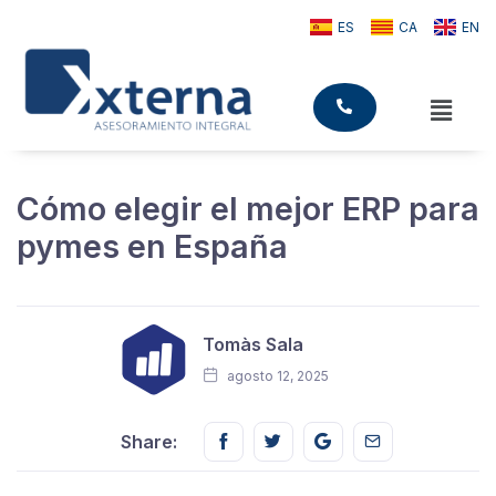
ES
CA
EN
Cómo elegir el mejor ERP para
pymes en España
Tomàs Sala
agosto 12, 2025
Share this on FaceBook
Share this on Twitter
Share this on GMail
Share this on E
Share: