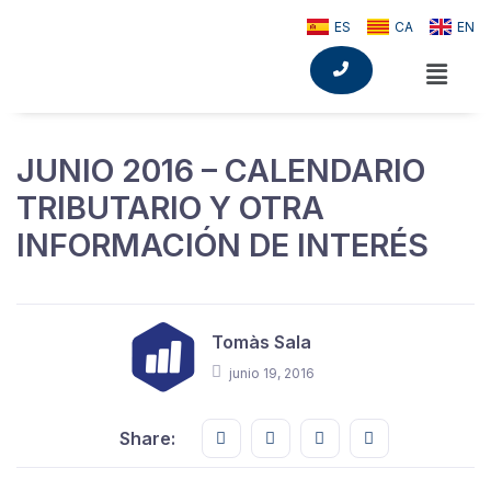
ES
CA
EN
JUNIO 2016 – CALENDARIO
TRIBUTARIO Y OTRA
INFORMACIÓN DE INTERÉS
Tomàs Sala
junio 19, 2016
Share this on FaceBook
Share this on Twitter
Share this on GMail
Share this on E
Share: