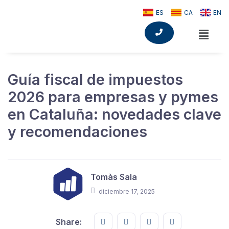
ES
CA
EN
Guía fiscal de impuestos
2026 para empresas y pymes
en Cataluña: novedades clave
y recomendaciones
Tomàs Sala
diciembre 17, 2025
Share this on FaceBook
Share this on Twitter
Share this on GMail
Share this on E
Share: