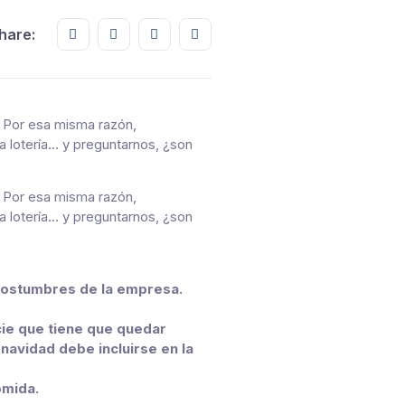
Share this on FaceBook
Share this on Twitter
Share this on GMail
Share this on EMail
hare:
 Por esa misma razón,
a lotería… y preguntarnos, ¿son
 Por esa misma razón,
a lotería… y preguntarnos, ¿son
costumbres de la empresa.
cie que tiene que quedar
 navidad debe incluirse en la
omida.