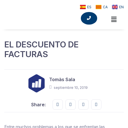
ES
CA
EN
EL DESCUENTO DE
FACTURAS
Tomàs Sala
septiembre 10, 2019
Share this on FaceBook
Share this on Twitter
Share this on GMail
Share this on E
Share:
Entre muchos problemas a los que se enfrentan las