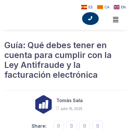
ES
CA
EN
Guía: Qué debes tener en
cuenta para cumplir con la
Ley Antifraude y la
facturación electrónica
Tomàs Sala
julio 15, 2025
Share this on FaceBook
Share this on Twitter
Share this on GMail
Share this on E
Share: